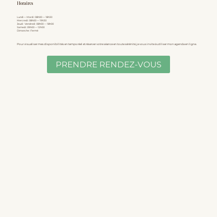
Horaires
Lundi — Mardi : 08h00 — 18h30
Mercredi : 08h00 — 19h30
Jeudi - Vendredi : 08h00 — 18h00
Samedi : 09h00 — 12h00
Dimanche : Fermé
Pour visualiser mes disponibilités en temps réel et réserver votre séance en toute sérénité, je vous invite à utiliser mon agenda en ligne.
PRENDRE RENDEZ-VOUS