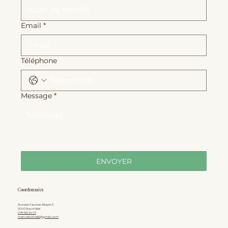
Email
*
Téléphone
Message
*
ENVOYER
Coordonnées
Rue des Fausses-Brayes 3
2000 Neuchâtel
079 765 34 07
marinabotha66@gmail.com