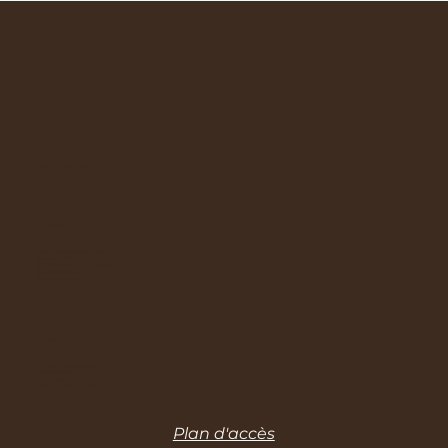
L'art de l'équilibre et du soin
HORAIRES
Lundi — Mardi : 08h00 — 18h30
Mercredi : 08h00 — 19h30
Jeudi - Vendredi : 08h00 — 18h00
Samedi : 09h00 — 12h00
Dimanche : Fermé
CONTACT
Rue des Fausses-Brayes 3
2000 Neuchâtel
079 765 34 07
marinabotha66@gmail.com
Plan d'accès